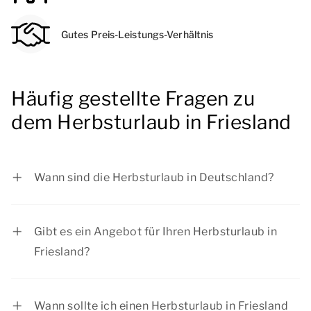
Gutes Preis-Leistungs-Verhältnis
Häufig gestellte Fragen zu
dem Herbsturlaub in Friesland
Wann sind die Herbsturlaub in Deutschland?
Baden-Württemberg: vom 26.10.2026 bis zum
Gibt es ein Angebot für Ihren Herbsturlaub in
30.10.2026 und 31.10.2026
Friesland?
Bayern: vom 02.11.2026 bis zum 06.11.2026
und 18.11.2026
Bei Summio Parcs haben wir regelmäßig
Berlin: vom 19.10.2026 bis zum 31.10.2026
interessante Angebote. Sehen Sie sich die
Wann sollte ich einen Herbsturlaub in Friesland