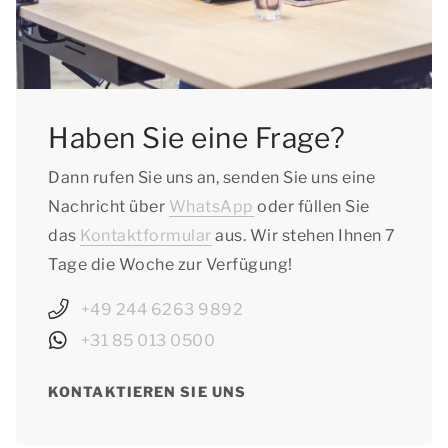
Sachsen: vom 12.10.2026 bis zum 24.10.2026
Sachsen-Anhalt: vom 19.10.2026 bis zum
30.10.2026
Schleswig-Holstein: vom 12.10.2026 bis zum
Haben Sie eine Frage?
24.10.2026
Thüringen: vom 12.10.2026 bis zum
Dann rufen Sie uns an, senden Sie uns eine
24.10.2026
Nachricht über
WhatsApp
oder füllen Sie
das
Kontaktformular
aus. Wir stehen Ihnen 7
Tage die Woche zur Verfügung!
+49 244 6263 9892
+31 85 013 0500
KONTAKTIEREN SIE UNS