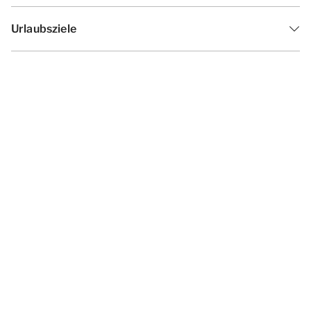
Urlaubsziele
Inspiration
Ferienzeiten
Angebote
Geschäftsbedingungen
Datenschutzerklärung
Cookies ändern
Haf­tun­gsa­uss­chl­uss
Impressum
© 2026 - Summio Parcs | All rights
reserved