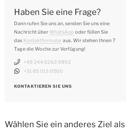
Schleswig-Holstein: vom 12.10.2026 bis zum
Haben Sie eine Frage?
24.10.2026
Thüringen: vom 12.10.2026 bis zum
Dann rufen Sie uns an, senden Sie uns eine
24.10.2026
Nachricht über
WhatsApp
oder füllen Sie
das
Kontaktformular
aus. Wir stehen Ihnen 7
Tage die Woche zur Verfügung!
+49 244 6263 9892
+31 85 013 0500
KONTAKTIEREN SIE UNS
Wählen Sie ein anderes Ziel als