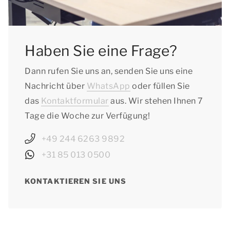
Sachsen-Anhalt: vom 19.10.2026 bis zum
30.10.2026
Schleswig-Holstein: vom 12.10.2026 bis zum
Haben Sie eine Frage?
24.10.2026
Thüringen: vom 12.10.2026 bis zum
Dann rufen Sie uns an, senden Sie uns eine
24.10.2026
Nachricht über
WhatsApp
oder füllen Sie
das
Kontaktformular
aus. Wir stehen Ihnen 7
Tage die Woche zur Verfügung!
+49 244 6263 9892
+31 85 013 0500
KONTAKTIEREN SIE UNS