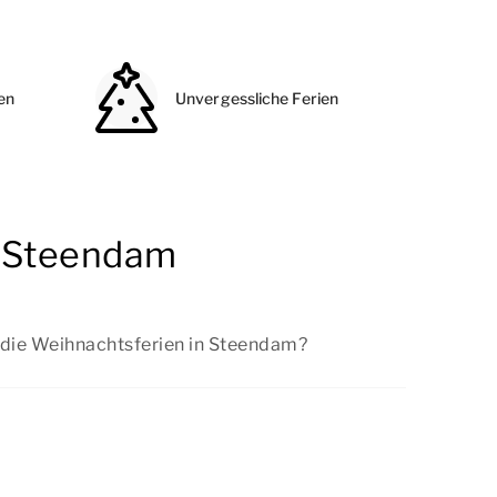
en
Unvergessliche Ferien
n Steendam
 die Weihnachtsferien in Steendam?
n wir regelmäßig günstige Angebote. Sehen
ngebote
an.