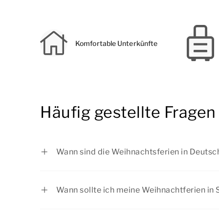
Komfortable Unterkünfte
Häufig gestellte Frage
Wann sind die Weihnachtsferien in Deutsc
Baden-Württemberg: vom 22.12.2025 bi
Bayern: vom 22.12.2025 bis zum 05.01.
Wann sollte ich meine Weihnachtferien i
Berlin: vom 22.12.2025 bis zum 02.01.2
Die Weihnachtferien sind aufgrund der Feie
Brandenburg: vom 22.12.2025 bis zum 