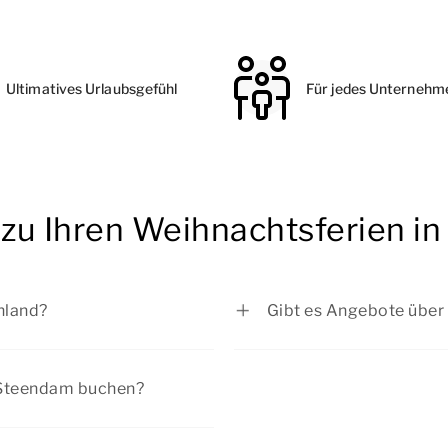
Ultimatives Urlaubsgefühl
Für jedes Unternehm
n zu Ihren Weihnachtsferien i
hland?
Gibt es Angebote über
s zum 05.01.2026
Bei Summio Parcs habe
2026
Sie sich die aktuellen
A
n Steendam buchen?
026
rtage eine beliebte Zeit für
02.01.2026