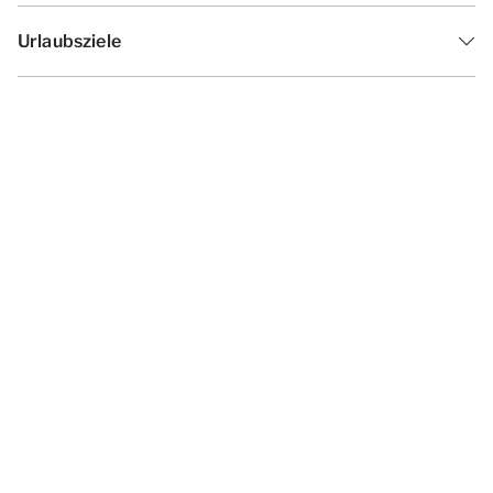
Urlaubsziele
Inspiration
Ferienzeiten
Angebote
Geschäftsbedingungen
Datenschutzerklärung
Cookies ändern
Haf­tun­gsa­uss­chl­uss
Impressum
© 2026 - Summio Parcs | All rights
reserved